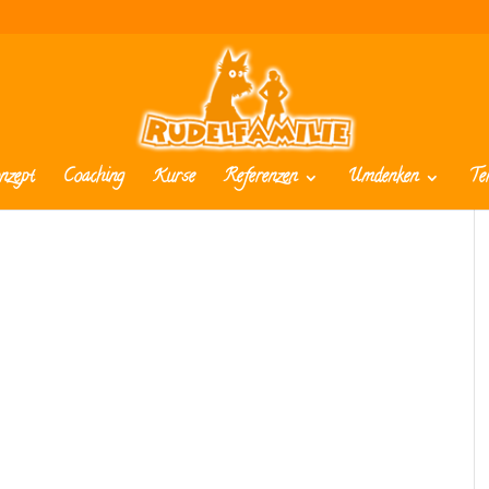
nzept
Coaching
Kurse
Referenzen
Umdenken
Te