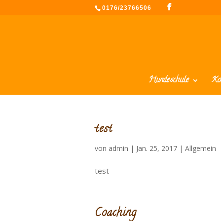
0176/23766506
Hundeschule
Ko
test
von
admin
|
Jan. 25, 2017
|
Allgemein
test
Coaching