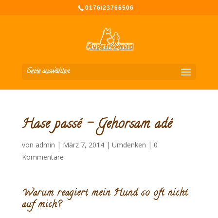
0176/23766506
Seite auswählen
Hase passé – Gehorsam adé
von
admin
|
März 7, 2014
|
Umdenken
|
0
Kommentare
Warum reagiert mein Hund so oft nicht
auf mich?