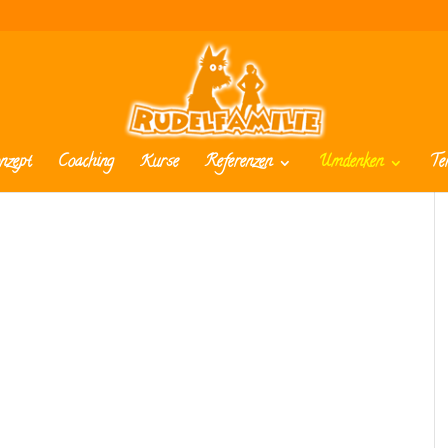
nzept
Coaching
Kurse
Referenzen
Umdenken
Te