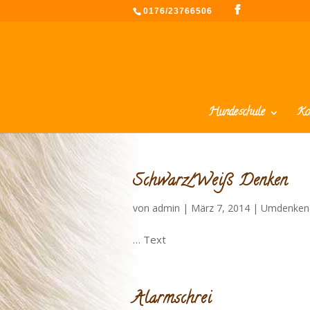
0176/23766506
Hundeschule
Ko
Schwarz/Weiß Denken
von
admin
|
März 7, 2014
|
Umdenken
… Text
Alarmschrei